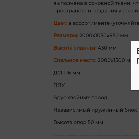
выполнена в основной ткани, ч
пространств и создания уютной
Цвет:
в ассортименте (уточняйт
Размеры:
2000х1050х950 мм
Высота сиденья:
430 мм
Спальное место:
2000х1500 мм
ДСП 16 мм
ППУ
Брус хвойных парод
Независимый пружинный блок
Высота опор 50 мм
----------------------------------------------