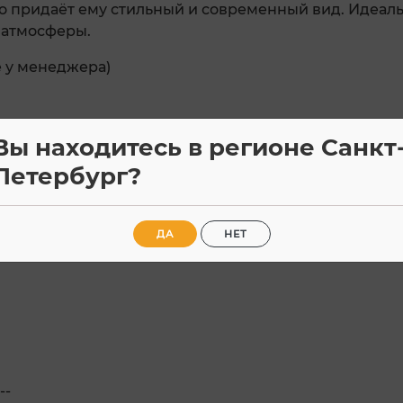
то придаёт ему стильный и современный вид. Идеал
 атмосферы.
е у менеджера)
Вы находитесь в регионе Санкт
Петербург?
ДА
НЕТ
--