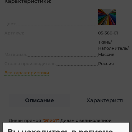
Характеристики:
Цвет:
Артикул:
05-380-01
Ткань/
Наполнитель/
Материал:
Массив
Страна производитель:
Россия
Все характеристики
Описание
Характеристик
Диван прямой
"Элиот".
Диван с великолепной
декоративной двойной отстрочкой в
Вы находитесь в регионе