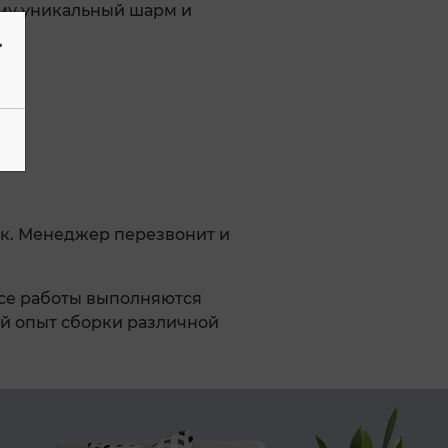
ему уникальный шарм и
-
к. Менеджер перезвонит и
Все работы выполняются
й опыт сборки различной