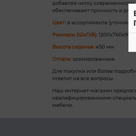
добавляя нотку современности.
обеспечивают прочность и долг
Цвет:
в ассортименте (уточняйт
Размеры (ШхГхВ):
1200х760х900
Высота сиденья:
450 мм
Опоры:
хромированные
Для покупки или более подроб
ответит на все вопросы.
Наш интернет-магазин предлага
квалифицированными специалис
мебели.