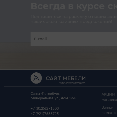
Всегда в курсе с
Подпишитесь на расылку о наших акция
наших эксклюзивных предложений!
Санкт-Петербург,
АКЦИИ
Минеральная ул., дом 13A
магазина
Ванная
+7 (812)
6271300
комната
+7 (921)
7688725