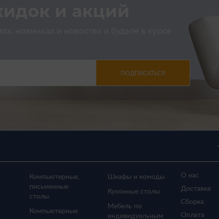
кидок и акций
х, новинках и новостях и будьте в курсе
ПОДПИСАТЬСЯ
О нас
Компьютерные,
Шкафы и комоды
письменные
Доставка
Кухонные столы
столы
Сборка
Мебель по
Компьютерные
Оплата
индивидуальным