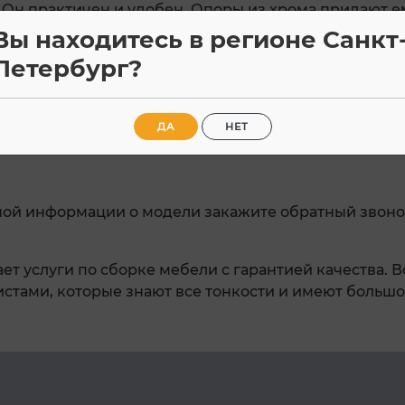
 Он практичен и удобен. Опоры из хрома придают 
овечность.
Вы находитесь в регионе Санкт
Петербург?
е у менеджера)
 мм
ДА
НЕТ
ной информации о модели закажите обратный звоно
ет услуги по сборке мебели с гарантией качества. 
тами, которые знают все тонкости и имеют большо