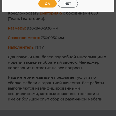
ДА
НЕТ
Кресло-кровать
Виктория-5
с боковинами 650
(Ткань I категория).
Размеры:
930х840х930 мм
Спальное место:
750х1950 мм
Наполнитель:
ППУ
Для покупки или более подробной информации о
модели закажите обратный звонок. Менеджер
перезвонит и ответит на все вопросы.
Наш интернет-магазин предлагает услуги по
сборке мебели с гарантией качества. Все работы
выполняются квалифицированными
специалистами, которые знают все тонкости и
имеют большой опыт сборки различной мебели.