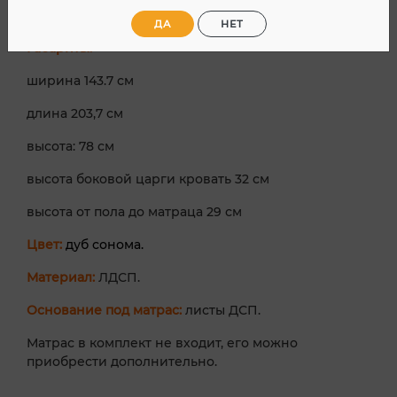
спального места 140х200 см.
ДА
НЕТ
Габариты:
ширина 143.7 см
длина 203,7 см
высота: 78 см
высота боковой царги кровать 32 см
высота от пола до матраца 29 см
Цвет:
дуб сонома
.
Материал:
ЛДСП.
Основание под матрас:
листы ДСП.
Матрас в комплект не входит, его можно
приобрести дополнительно.