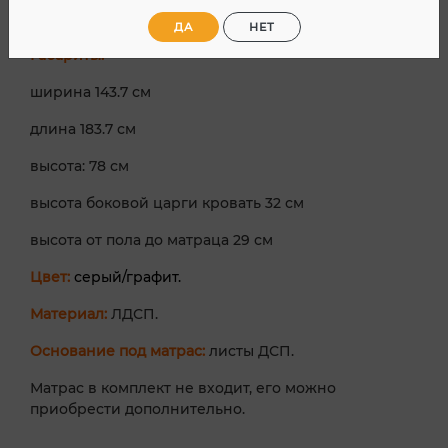
спального места 140х180 см.
ДА
НЕТ
Габариты:
ширина 143.7 см
длина 183.7 см
высота: 78 см
высота боковой царги кровать 32 см
высота от пола до матраца 29 см
Цвет:
серый/графит.
Материал:
ЛДСП.
Основание под матрас:
листы ДСП.
Матрас в комплект не входит, его можно
приобрести дополнительно.