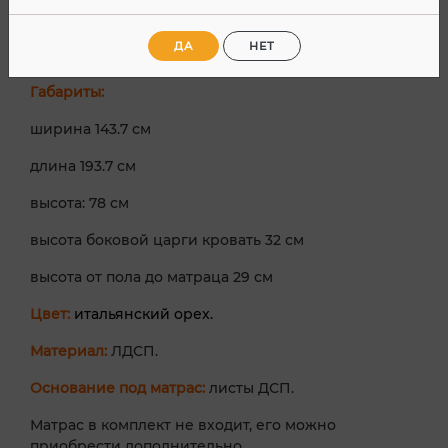
Кровать двуспальная
КР 1400
с размером
ДА
НЕТ
спального места 140х190 см.
Габариты:
ширина 143.7 см
длина 193.7 см
высота: 78 см
высота боковой царги кровать 32 см
высота от пола до матраца 29 см
Цвет:
итальянский орех.
Материал:
ЛДСП.
Основание под матрас:
листы ДСП.
Матрас в комплект не входит, его можно
приобрести дополнительно.