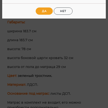
Кровать двуспальная
КР 1800
с размером
ДА
НЕТ
спального места 180х180 см.
Габариты:
ширина 183.7 см
длина 183.7 см
высота: 78 см
высота боковой царги кровать 32 см
высота от пола до матраца 29 см
Цвет:
зеленый тростник.
Материал:
ЛДСП.
Основание под матрас:
листы ДСП.
Матрас в комплект не входит, его можно
приобрести дополнительно.