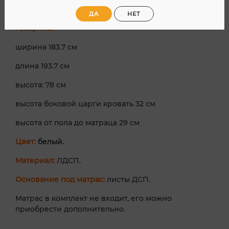
спального места 180х190 см.
ДА
НЕТ
Габариты:
ширина 183.7 см
длина 193.7 см
высота: 78 см
высота боковой царги кровать 32 см
высота от пола до матраца 29 см
Цвет:
белый.
Материал:
ЛДСП.
Основание под матрас:
листы ДСП.
Матрас в комплект не входит, его можно
приобрести дополнительно.