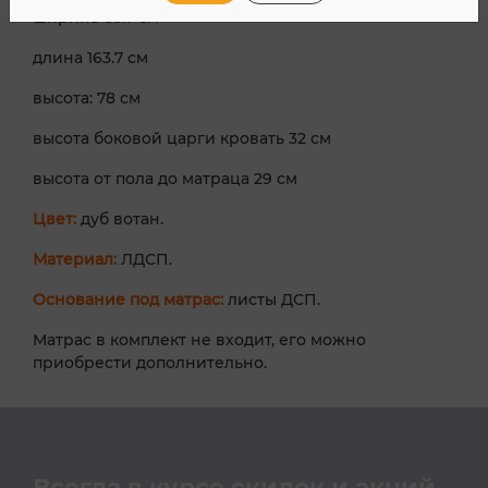
ширина 83.7 см
длина 163.7 см
высота: 78 см
высота боковой царги кровать 32 см
высота от пола до матраца 29 см
Цвет:
дуб вотан.
Материал:
ЛДСП.
Основание под матрас:
листы ДСП.
Матрас в комплект не входит, его можно
приобрести дополнительно.
Всегда в курсе скидок и акций