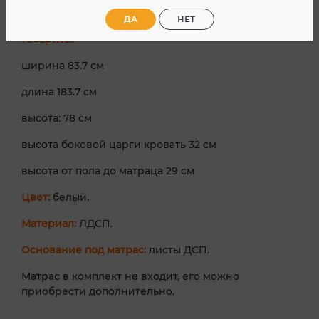
спального места 80х180 см.
ДА
НЕТ
Габариты:
ширина 83.7 см
длина 183.7 см
высота: 78 см
высота боковой царги кровать 32 см
высота от пола до матраца 29 см
Цвет:
белый.
Материал:
ЛДСП.
Основание под матрас:
листы ДСП.
Матрас в комплект не входит, его можно
приобрести дополнительно.