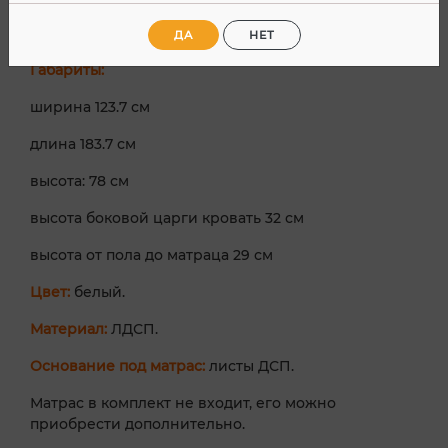
Кровать полутороспальная
КР 1200
с размером
спального места 120х200 см.
ДА
НЕТ
Габариты:
ширина 123.7 см
длина 183.7 см
высота: 78 см
высота боковой царги кровать 32 см
высота от пола до матраца 29 см
Цвет:
белый.
Материал:
ЛДСП.
Основание под матрас:
листы ДСП.
Матрас в комплект не входит, его можно
приобрести дополнительно.