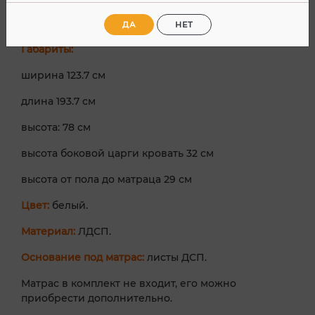
Кровать полутороспальная
КР 1200
с размером
спального места 120х200 см.
ДА
НЕТ
Габариты:
ширина 123.7 см
длина 193.7 см
высота: 78 см
высота боковой царги кровать 32 см
высота от пола до матраца 29 см
Цвет:
белый.
Материал:
ЛДСП.
Основание под матрас:
листы ДСП.
Матрас в комплект не входит, его можно
приобрести дополнительно.