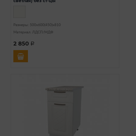
светлая) без ст-цы
Размеры: 500х600(450)х810
Материал: ЛДСП/МДФ
2 850
a