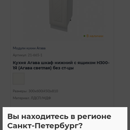
В наличии
Модули кухни Агава
Артикул: 21-665-1
Кухня Агава шкаф нижний с ящиком Н300-
1Я (Агава светлая) без ст-цы
Размеры: 300х600(450)х810
Материал: ЛДСП/МДФ
2 410
a
Вы находитесь в регионе
Санкт-Петербург?