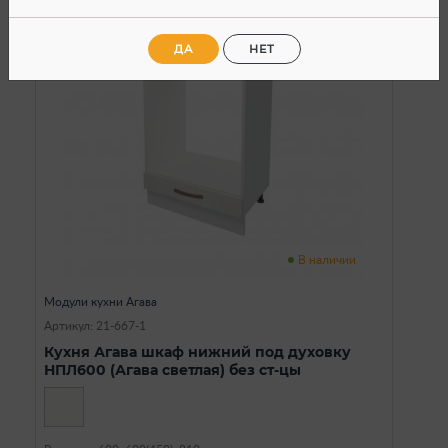
ДА
НЕТ
В наличии
Модули кухни Агава
Артикул: 21-667-1
Кухня Агава шкаф нижний под духовку
НПЛ600 (Агава светлая) без ст-цы