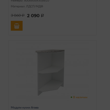
Размеры: 600х600(450)х810
Материал: ЛДСП/МДФ
2 090
3 060
a
a
В наличии
Модули кухни Агава