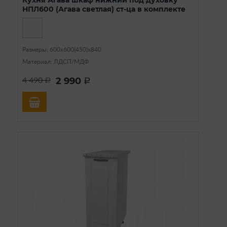
НПЛ600 (Агава светлая) ст-ца в комплекте
Размеры: 600х600(450)х840
Материал: ЛДСП/МДФ
2 990
4 490
a
a