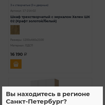
3-х створчатые (3-х дверные)
Артикул: 17-214-02
Шкаф трехстворчатый с зеркалом Хелен ШК
02 (Крафт золотой/белый)
Размеры: 1200х460х2100
Материал: ЛДСП
16 190
a
Вы находитесь в регионе
Санкт-Петербург?