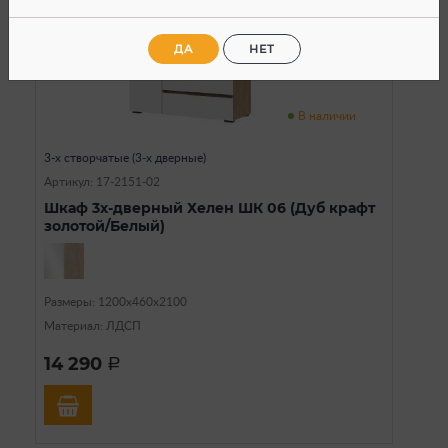
ДА
НЕТ
В наличии
3-х створчатые (3-х дверные)
Артикул: 17-2151-02
Шкаф 3х-дверный Хелен ШК 06 (Дуб крафт
золотой/Белый)
Размеры: 1200х460х2100
Материал: ЛДСП
14 290
a