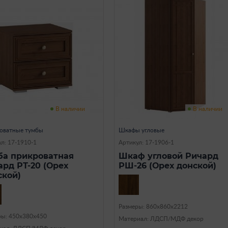
В наличии
В наличии
оватные тумбы
Шкафы угловые
л: 17-1910-1
Артикул: 17-1906-1
ба прикроватная
Шкаф угловой Ричард
ард РТ-20 (Орех
РШ-26 (Орех донской)
ской)
Размеры: 860х860х2212
ры: 450х380х450
Материал: ЛДСП/МДФ декор