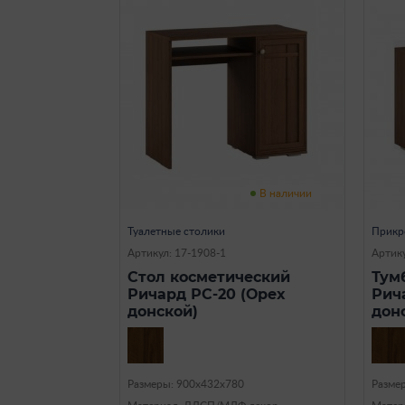
В наличии
Туалетные столики
Прикр
Артикул: 17-1908-1
Артику
Стол косметический
Тум
Ричард РС-20 (Орех
Рич
донской)
дон
Размеры: 900х432х780
Разме