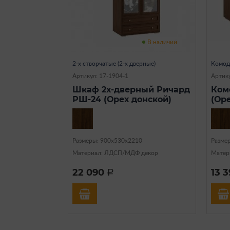
В наличии
2-х створчатые (2-х дверные)
Комо
Артикул: 17-1904-1
Артику
Шкаф 2х-дверный Ричард
Ком
РШ-24 (Орех донской)
(Ор
Размеры: 900х530х2210
Разме
Материал: ЛДСП/МДФ декор
Матер
22 090
13 
a