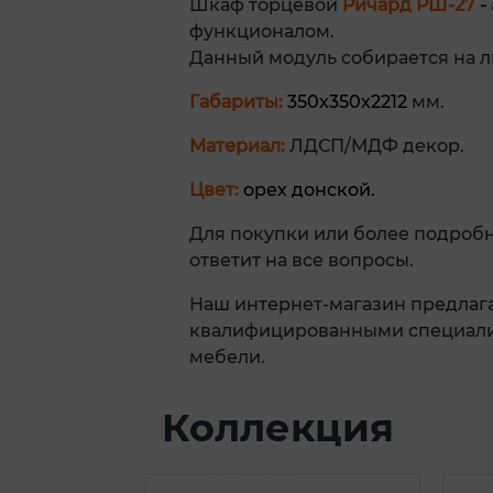
Шкаф торцевой
Ричард РШ-27
-
функционалом.
Данный модуль собирается на л
Габариты:
350
х350х2212
мм.
Материал:
ЛДСП/МДФ декор.
Цвет:
орех донской.
Для покупки или более подроб
ответит на все вопросы.
Наш интернет-магазин предлага
квалифицированными специалис
мебели.
Коллекция