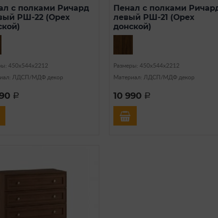
ал с полками Ричард
Пенал с полками Ричар
вый РШ-22 (Орех
левый РШ-21 (Орех
ской)
донской)
ры: 450х544х2212
Размеры: 450х544х2212
иал: ЛДСП/МДФ декор
Материал: ЛДСП/МДФ декор
990
10 990
a
a