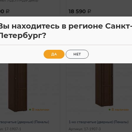
иал: ЛДСП/МДФ декор
90
18 590
a
a
Вы находитесь в регионе Санкт
Петербург?
ДА
НЕТ
В наличии
В наличии
творчатые (дверные) (Пеналы)
1-но створчатые (дверные) (Пеналы)
л: 17-1907-1
Артикул: 17-1907-3