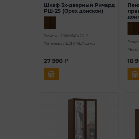
Шкаф 3х-дверный Ричард
Пен
РШ-25 (Орех донской)
пра
дон
Размеры: 1350х540х2212
Разме
Материал: ЛДСП/МДФ декор
Матер
27 990
10 
a