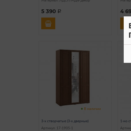
Материал: ЛДСП/МДФ декор
Матер
5 390
4 6
a
В наличии
3-х створчатые (3-х дверные)
1-но с
Артикул: 17-1905-1
Артику