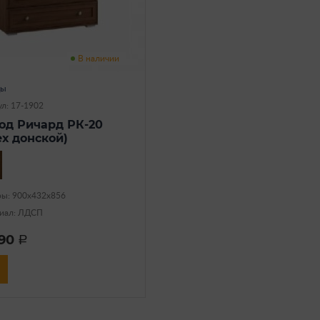
В наличии
ды
л: 17-1902
од Ричард РК-20
ех донской)
ры: 900х432х856
иал: ЛДСП
390
a