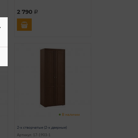
2 790
a
-
В наличии
2-х створчатые (2-х дверные)
Артикул: 17-1903-1