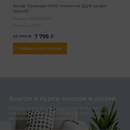
Шкаф Орландо НЬЮ платяной (Дуб крафт
серый)
Размеры: 800х510х2320
Материал: ЛДСП
7 795
12 990
a
a
Сообщить о поступлении
Всегда в курсе скидок и акций
Подпишитесь на расылку о наших акциях,
новинках и новостях и будьте в курсе наших
эксклюзивных предложений!