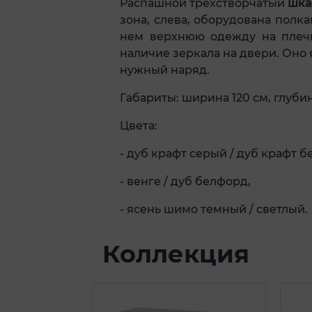
Распашной трехстворчатый
шка
зона, слева, оборудована полка
нем верхнюю одежду на плечи
наличие зеркала на двери. Оно
нужный наряд.
Габариты: ширина 120 см, глубина
Цвета:
- дуб крафт серый / дуб крафт б
- венге / дуб белфорд,
- ясень шимо темный / светлый.
Коллекция