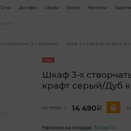
О нас
Доставка
Сборка
Оплата
Контакты
Гаранти
-х створчатые (3-х дверные)
Шкаф 3-х створчатый Бася ШК-5
SALE
Шкаф 3-х створчат
крафт серый/Дуб к
14 490
15 990
a
Н
a
Наличие на складах:
Более 10