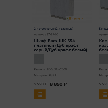
В наличии
2-х створчатые (2-х дверные)
Комо
Артикул: 17-874-3
Артику
Шкаф Бася ШК-554
Ком
платяной (Дуб крафт
кра
серый/Дуб крафт белый)
бел
Размеры: 800х506х2000
Разме
Материал: ЛДСП
Матер
8 890
9 990
9 99
a
a