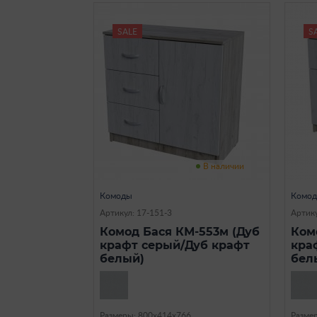
SALE
S
В наличии
Комоды
Комо
Артикул: 17-151-3
Артику
Комод Бася КМ-553м (Дуб
Ком
крафт серый/Дуб крафт
кра
белый)
бел
Размеры: 800х414х766
Разме