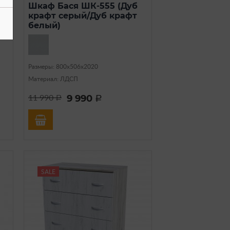
Шкаф Бася ШК-555 (Дуб
крафт серый/Дуб крафт
белый)
Размеры: 800х506х2020
Материал: ЛДСП
9 990
11 990
a
a
SALE