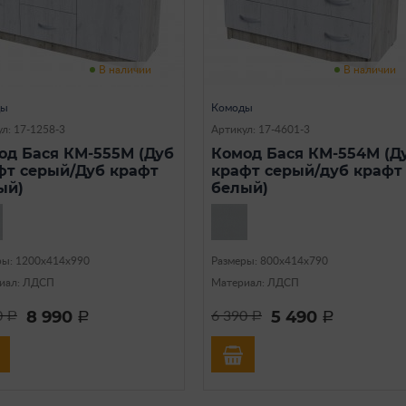
В наличии
В наличии
ды
Комоды
л: 17-1258-3
Артикул: 17-4601-3
од Бася КМ-555М (Дуб
Комод Бася КМ-554М (Д
фт серый/Дуб крафт
крафт серый/дуб крафт
ый)
белый)
ры: 1200х414х990
Размеры: 800х414х790
иал: ЛДСП
Материал: ЛДСП
8 990
5 490
0
6 390
a
a
a
a