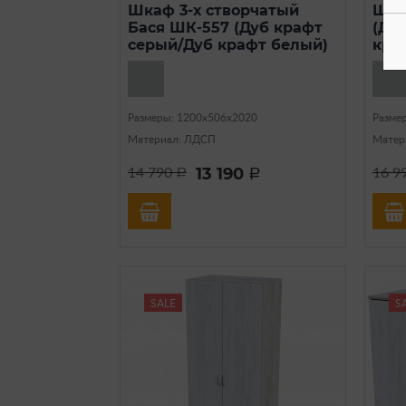
Шкаф 3-х створчатый
Шка
Бася ШК-557 (Дуб крафт
(Ду
серый/Дуб крафт белый)
кра
Размеры: 1200х506х2020
Разме
Материал: ЛДСП
Матер
13 190
14 790
16 9
a
a
SALE
S