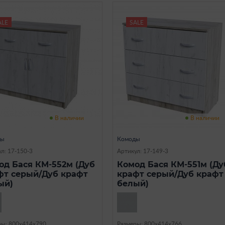
ALE
SALE
В наличии
В наличии
ды
Комоды
л: 17-150-3
Артикул: 17-149-3
од Бася КМ-552м (Дуб
Комод Бася КМ-551м (Ду
фт серый/Дуб крафт
крафт серый/Дуб крафт
ый)
белый)
ры: 800х414х790
Размеры: 800х414х766