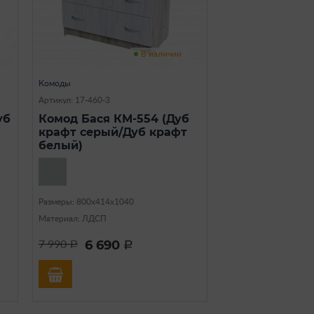
В наличии
Комоды
Артикул: 17-460-3
уб
Комод Бася КМ-554 (Дуб
крафт серый/Дуб крафт
белый)
Размеры: 800х414х1040
Материал: ЛДСП
6 690
7 990
a
a