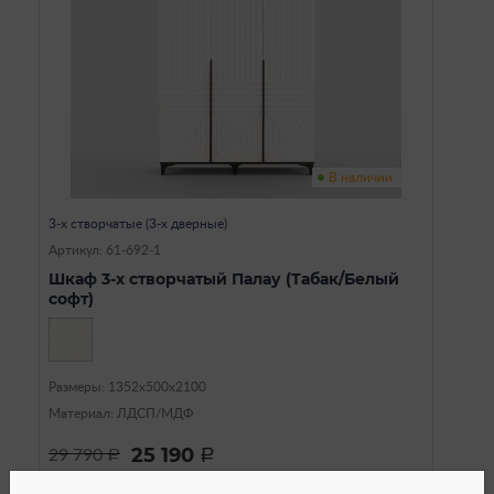
В наличии
3-х створчатые (3-х дверные)
Артикул: 61-692-1
Шкаф 3-х створчатый Палау (Табак/Белый
софт)
Размеры: 1352х500х2100
Материал: ЛДСП/МДФ
25 190
29 790
a
a