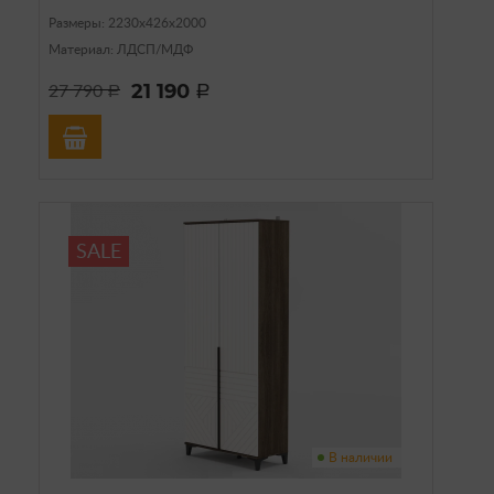
Размеры: 2230х426х2000
Материал: ЛДСП/МДФ
21 190
27 790
a
a
SALE
В наличии