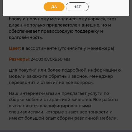
наслаждаться комфортом и удобством, а также
хранить все необходимые вещи прямо под
ДА
НЕТ
сиденьем. Благодаря независимому пружинному
блоку и прочному металлическому каркасу, этот
диван не только привлекателен внешне, но и
обеспечивает превосходную поддержку и
долговечность.
Цвет:
в ассортименте (уточняйте у менеджера)
Размеры:
2400х1070х930 мм
Для покупки или более подробной информации о
модели закажите обратный звонок. Менеджер
перезвонит и ответит на все вопросы.
Наш интернет-магазин предлагает услуги по
сборке мебели с гарантией качества. Все работы
выполняются квалифицированными
специалистами, которые знают все тонкости и
имеют большой опыт сборки различной мебели.