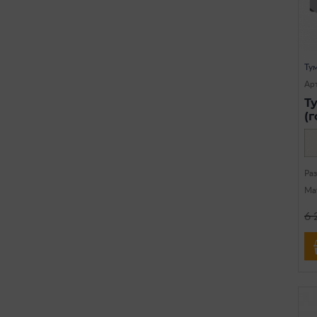
Ту
Ар
Т
(
Ра
Ма
6 