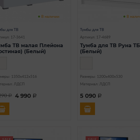
В наличии
В нали
мбы для ТВ
Тумбы для ТВ
тикул: 17-3641
Артикул: 17-4689
умба ТВ малая Плейона
Тумба для ТВ Руна ТБ
гостиная) (Белый)
(Белый)
змеры: 1350х412х516
Размеры: 1200х400х530
териал: ЛДСП
Материал: ЛДСП
4 990
5 090
290
a
a
a
SALE
SALE