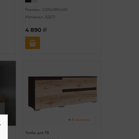
Размеры: 1200х380х660
Материал: ЛДСП
4 890
a
чии
В наличии
-
Тумбы для ТВ