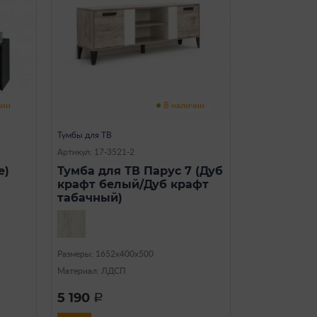
чии
В наличии
Тумбы для ТВ
Артикул: 17-3521-2
е)
Тумба для ТВ Парус 7 (Дуб
крафт белый/Дуб крафт
табачный)
Размеры: 1652х400х500
Материал: ЛДСП
5 190
a