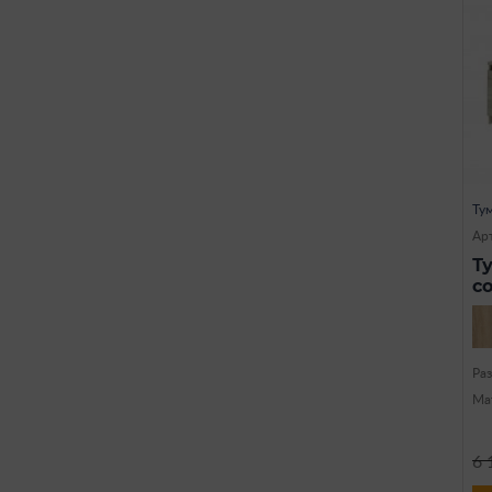
Ту
Арт
Т
с
Ра
Ма
6 