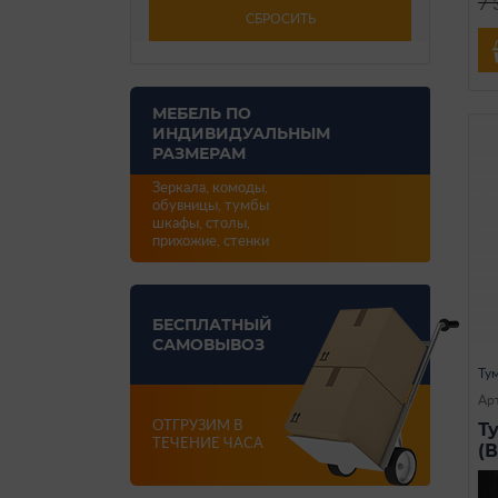
7 
СБРОСИТЬ
МЕБЕЛЬ ПО
ИНДИВИДУАЛЬНЫМ
РАЗМЕРАМ
Зеркала, комоды,
обувницы, тумбы
шкафы, столы,
прихожие, стенки
БЕСПЛАТНЫЙ
САМОВЫВОЗ
Ту
Ар
ОТГРУЗИМ В
Т
ТЕЧЕНИЕ ЧАСА
(