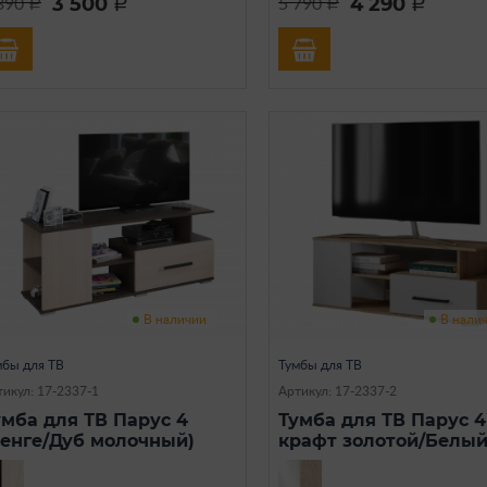
3 500
4 290
390
5 790
a
a
a
a
В наличии
В нали
мбы для ТВ
Тумбы для ТВ
тикул: 17-2337-1
Артикул: 17-2337-2
умба для ТВ Парус 4
Тумба для ТВ Парус 4
Венге/Дуб молочный)
крафт золотой/Белый