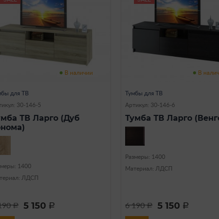
В наличии
В нали
мбы для ТВ
Тумбы для ТВ
икул: 30-146-5
Артикул: 30-146-6
умба ТВ Ларго (Дуб
Тумба ТВ Ларго (Венг
онома)
Размеры: 1400
змеры: 1400
Материал: ЛДСП
териал: ЛДСП
5 150
5 150
190
6 190
a
a
a
a