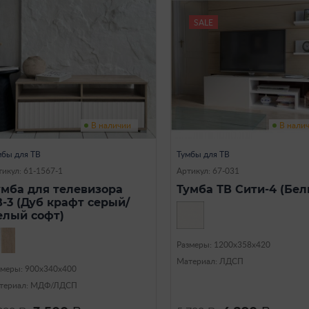
SALE
В наличии
В нали
мбы для ТВ
Тумбы для ТВ
тикул: 61-1567-1
Артикул: 67-031
умба для телевизора
Тумба ТВ Сити-4 (Бел
В-3 (Дуб крафт серый/
елый софт)
Размеры: 1200х358х420
Материал: ЛДСП
змеры: 900х340х400
териал: МДФ/ЛДСП