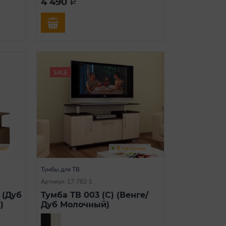
4 490
a
SALE
чии
В наличии
Тумбы для ТВ
Артикул: 17-782-1
 (Дуб
Тумба ТВ 003 (С) (Венге/
)
Дуб Молочный)