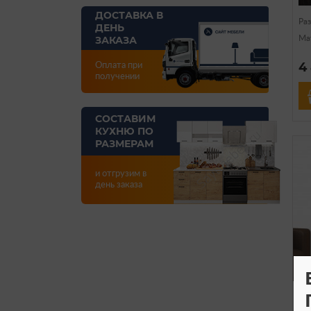
ДОСТАВКА В
Ра
ДЕНЬ
Ма
ЗАКАЗА
4
Оплата при
получении
СОСТАВИМ
КУХНЮ ПО
РАЗМЕРАМ
и отгрузим в
день заказа
Ту