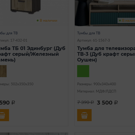
В наличии
В нали
мбы для ТВ
Тумбы для ТВ
тикул: 17-432-01
Артикул: 61-1567-3
умба ТБ 01 Эдинбург (Дуб
Тумба для телевизор
рафт серый/Железный
ТВ-3 (Дуб крафт серы
амень)
Оушен)
змеры: 502х350х350
Размеры: 900х340х400
Материал: МДФ/ЛДСП
 590
3 500
7 390
a
a
a