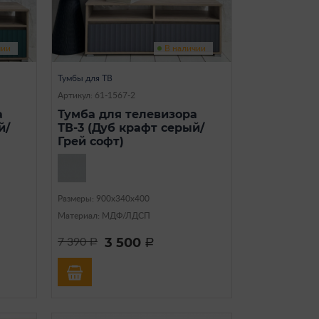
чии
В наличии
Тумбы для ТВ
Артикул: 61-1567-2
а
Тумба для телевизора
й/
ТВ-3 (Дуб крафт серый/
Грей софт)
Размеры: 900х340х400
Материал: МДФ/ЛДСП
3 500
7 390
a
a