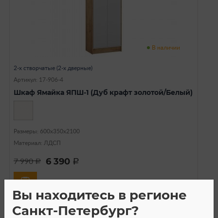
В наличии
2-х створчатые (2-х дверные)
Артикул: 17-906-4
Шкаф Ямайка ЯПШ-1 (Дуб крафт золотой/Белый)
Размеры: 600х350х2100
Материал: ЛДСП
6 390
7 990
a
a
Вы находитесь в регионе
Санкт-Петербург?