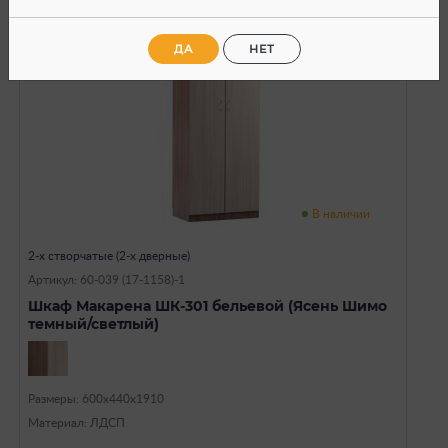
SALE
ДА
НЕТ
В наличии
2-х створчатые (2-х дверные)
Артикул: 60-039 (17-1158)-1
Шкаф Макарена ШК-301 бельевой (Ясень Шимо
темный/светлый)
Размеры: 600х440х1910
Материал: ЛДСП