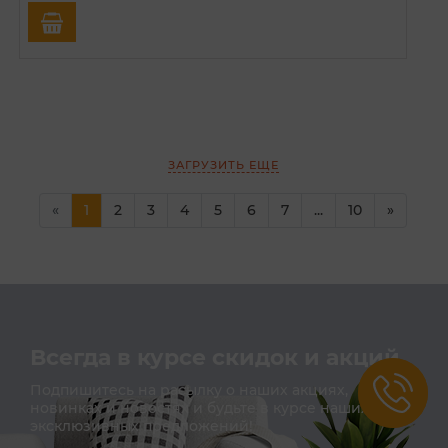
ЗАГРУЗИТЬ ЕЩЕ
(current)
(current)
«
1
2
3
4
5
6
7
...
10
»
Всегда в курсе скидок и акций
Подпишитесь на расылку о наших акциях,
новинках и новостях и будьте в курсе наших
эксклюзивных предложений!