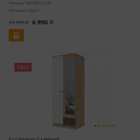
Размеры: 800х487х2200
Материал: ЛДСП
6 990
10 990
a
a
SALE
В наличии
2-х створчатые (2-х дверные)