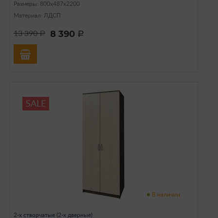
Размеры: 800х487х2200
Материал: ЛДСП
8 390
13 390
a
a
SALE
В наличии
2-х створчатые (2-х дверные)