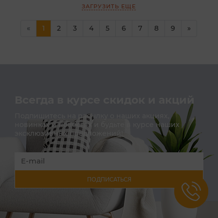
ЗАГРУЗИТЬ ЕЩЕ
(current)
«
1
2
3
4
5
6
7
8
9
»
Всегда в курсе скидок и акций
Подпишитесь на расылку о наших акциях,
новинках и новостях и будьте в курсе наших
эксклюзивных предложений!
ПОДПИСАТЬСЯ