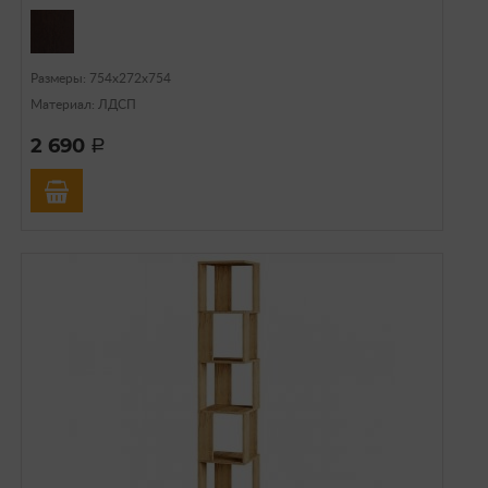
Размеры: 754х272х754
Материал: ЛДСП
2 690
a