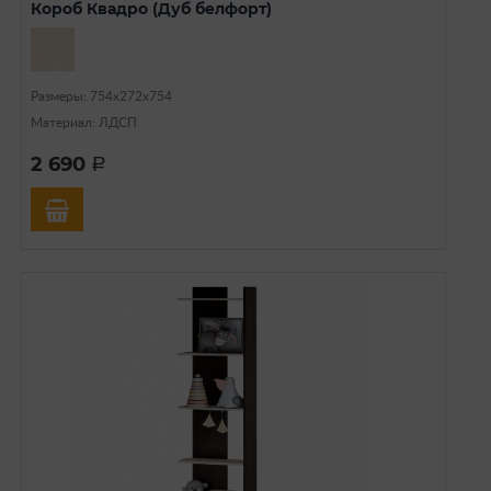
Короб Квадро (Дуб белфорт)
Размеры: 754х272х754
Материал: ЛДСП
2 690
a