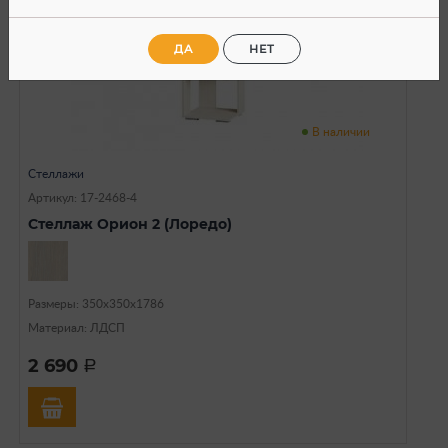
ДА
НЕТ
В наличии
Стеллажи
Артикул: 17-2468-4
Стеллаж Орион 2 (Лоредо)
Размеры: 350х350х1786
Материал: ЛДСП
2 690
a