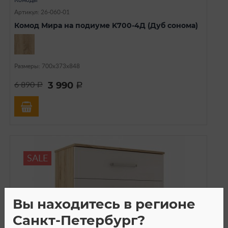
Комоды
Артикул: 26-060-01
Комод Мира на подиуме K700-4Д (Дуб сонома)
Размеры: 700х373х848
3 990
6 890
a
a
SALE
Вы находитесь в регионе
Санкт-Петербург?