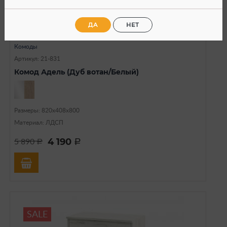
ДА
НЕТ
В наличии
Комоды
Артикул: 21-831
Комод Адель (Дуб вотан/Белый)
Размеры: 820х408х800
Материал: ЛДСП
4 190
5 890
a
a
SALE