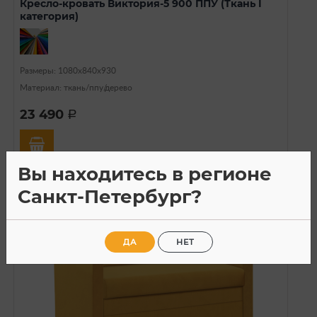
Кресло-кровать Виктория-5 900 ППУ (Ткань I
категория)
Размеры: 1080х840х930
Материал: ткань/ппу/дерево
23 490
a
Вы находитесь в регионе
Санкт-Петербург?
ДА
НЕТ