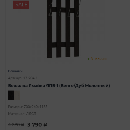
SALE
В наличии
Вешалки
Артикул: 17-904-1
Вешалка Ямайка ЯПВ-1 (Венге/Дуб Молочный)
Размеры: 700х260х1185
Материал: ЛДСП
3 790
4 390
a
a