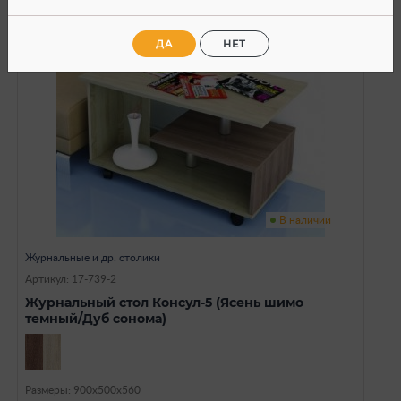
ДА
НЕТ
SALE
В наличии
Журнальные и др. столики
Артикул: 17-739-2
Журнальный стол Консул-5 (Ясень шимо
темный/Дуб сонома)
Размеры: 900х500х560