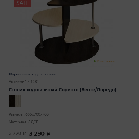
SALE
В наличии
Журнальные и др. столики
Артикул: 17-1381
Столик журнальный Соренто (Венге/Лоредо)
Размеры: 605х700х700
Материал: ЛДСП
3 290
3 790
a
a