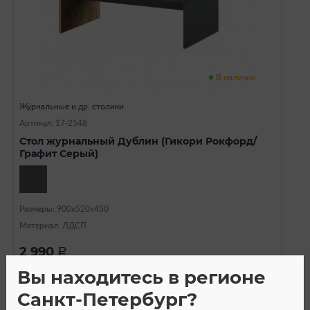
В наличии
Журнальные и др. столики
Артикул: 17-2548
Стол журнальный Дублин (Гикори Рокфорд/
Графит Серый)
Размеры: 900х520х450
Материал: ЛДСП
2 990
a
Вы находитесь в регионе
Санкт-Петербург?