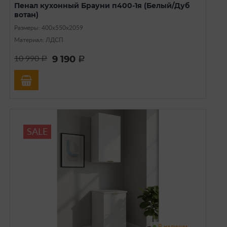
Пенал кухонный Брауни п400-1я (Белый/Дуб
вотан)
Размеры: 400х550х2059
Материал: ЛДСП
9 190
10 990
a
a
SALE
В наличии