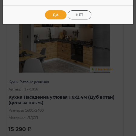
SALE
ДА
НЕТ
В наличии
Кухни Готовые решения
Артикул: 17-1018
Кухня Пасаденна угловая 1,6x2,4м (Дуб вотан)
(цена за пог.м.)
Размеры: 1600х2400
Материал: ЛДСП
15 290
a