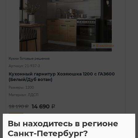
В наличии
Кухни Готовые решения
Артикул: 21-937-3
Кухонный гарнитур Хозяюшка 1200 с ГАЗ600
(Белый/Дуб вотан)
Размеры: 1200
Материал: ЛДСП
14 690
18 190
a
a
Вы находитесь в регионе
Санкт-Петербург?