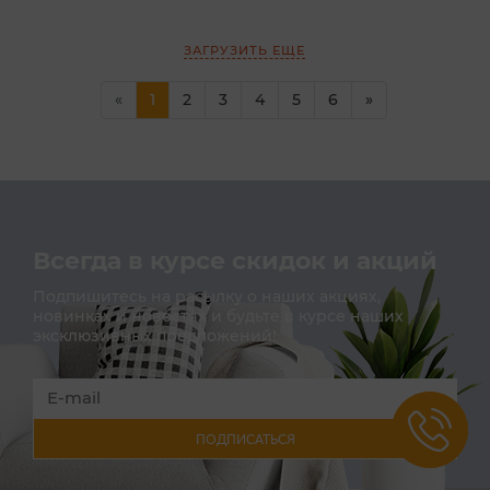
ЗАГРУЗИТЬ ЕЩЕ
(current)
«
1
2
3
4
5
6
»
Всегда в курсе скидок и акций
Подпишитесь на расылку о наших акциях,
новинках и новостях и будьте в курсе наших
эксклюзивных предложений!
ПОДПИСАТЬСЯ