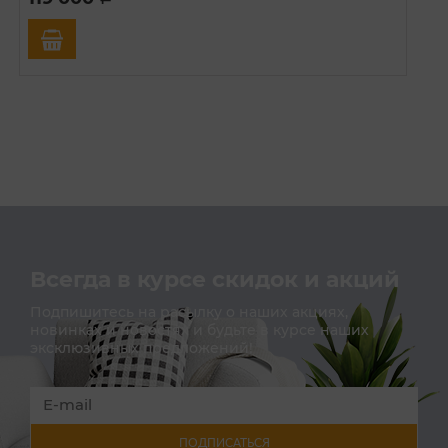
Всегда в курсе скидок и акций
Подпишитесь на расылку о наших акциях,
новинках и новостях и будьте в курсе наших
эксклюзивных предложений!
ПОДПИСАТЬСЯ