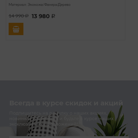
Материал: Экокожа/Фанера/Дерево
13 980
14 990
a
a
Всегда в курсе скидок и акций
Подпишитесь на расылку о наших акциях,
новинках и новостях и будьте в курсе наших
эксклюзивных предложений!