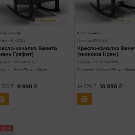
В наличии
В нали
есла-качалки
Кресла-качалки
икул: 80-002-1
Артикул: 80-002-2
ресло-качалка Венето
Кресло-качалка Вене
ткань Графит)
(экокожа Крем)
змеры: 1100х640х860
Размеры: 1100х640х860
териал: Ткань/Фанера/Дерево
Материал: Экокожа/Фанера/Дере
9 990
10 590
 590
14 990
a
a
a
a
SALE