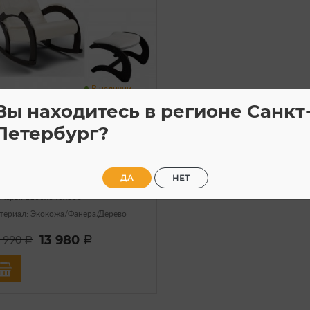
В наличии
Вы находитесь в регионе Санкт
есла-качалки
Петербург?
тикул: 80-002-21
ресло-качалка Венето с
уфом для ног (экокожа
рем)
ДА
НЕТ
змеры: 1100х640х860
териал: Экокожа/Фанера/Дерево
13 980
 990
a
a