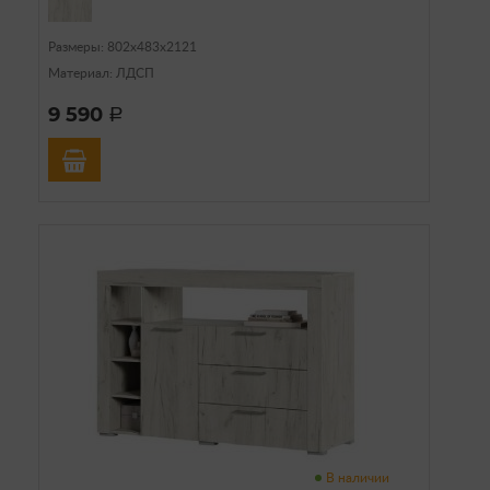
Размеры: 802х483х2121
Материал: ЛДСП
9 590
a
В наличии