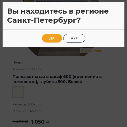
Вы находитесь в регионе
Санкт-Петербург?
ДА
НЕТ
В наличии
Полки
Артикул: 25-003-2
Полка сетчатая в шкаф 600 (крепления в
комплекте), глубина 500, Белый
Размеры: 500х553
Материал: Металл
1 050
1 499
a
a