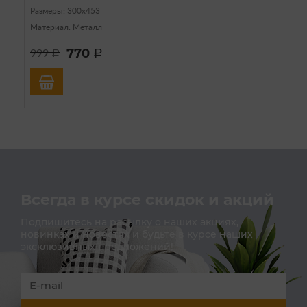
Размеры: 300х453
Материал: Металл
770
999
a
a
Всегда в курсе скидок и акций
Подпишитесь на расылку о наших акциях,
новинках и новостях и будьте в курсе наших
эксклюзивных предложений!