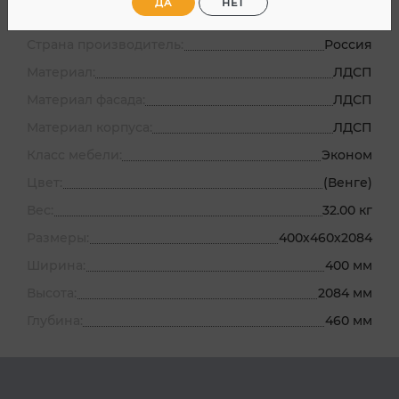
ДА
НЕТ
Артикул:
26-090-03
Страна производитель:
Россия
Материал:
ЛДСП
Материал фасада:
ЛДСП
Материал корпуса:
ЛДСП
Класс мебели:
Эконом
Цвет:
(Венге)
Вес:
32.00 кг
Размеры:
400х460х2084
Ширина:
400 мм
Высота:
2084 мм
Глубина:
460 мм