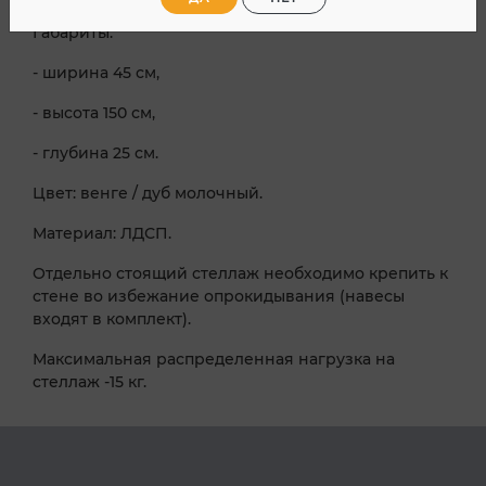
Габариты:
- ширина 45 см,
- высота 150 см,
- глубина 25 см.
Цвет: венге / дуб молочный.
Материал: ЛДСП.
Отдельно стоящий стеллаж необходимо крепить к
стене во избежание опрокидывания (навесы
входят в комплект).
Максимальная распределенная нагрузка на
стеллаж -15 кг.