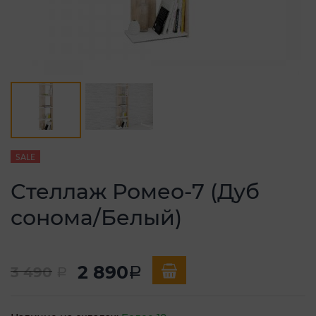
SALE
Стеллаж Ромео-7 (Дуб
сонома/Белый)
2 890
3 490
a
a