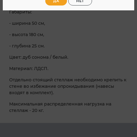
Мини-стеллаж с полками.
ДА
НЕТ
Габариты:
- ширина 50 см,
- высота 180 см,
- глубина 25 см.
Цвет: дуб сонома / белый.
Материал: ЛДСП.
Отдельно стоящий стеллаж необходимо крепить к
стене во избежание опрокидывания (навесы
входят в комплект).
Максимальная распределенная нагрузка на
стеллаж - 20 кг.