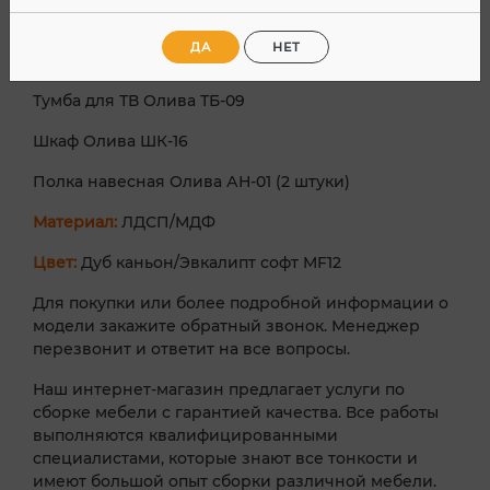
В комплект входят:
ДА
НЕТ
Шкаф-пенал Олива ПН-01
Тумба для ТВ Олива ТБ-09
Шкаф Олива ШК-16
Полка навесная Олива АН-01 (2 штуки)
Материал:
ЛДСП/МДФ
Цвет:
Дуб каньон/Эвкалипт софт MF12
Для покупки или более подробной информации о
модели закажите обратный звонок. Менеджер
перезвонит и ответит на все вопросы.
Наш интернет-магазин предлагает услуги по
сборке мебели с гарантией качества. Все работы
выполняются квалифицированными
специалистами, которые знают все тонкости и
имеют большой опыт сборки различной мебели.