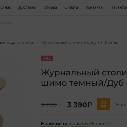
О нас
Доставка
Сборка
Оплата
Контакты
Гаранти
ые и др. столики
Журнальный столик Консул-1 (Ясень...
SALE
Журнальный столик
шимо темный/Дуб 
3 390
3 790
a
Наш
a
Наличие на складах:
Более 10