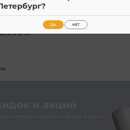
меет овальную форму столешницы. Он подойдет как
Петербург?
еговоров. Функциональности добавляют роликовые
 столешницу. Благодаря этому вы сможете легк
ДА
НЕТ
высота 56 см.
ма.
кидок и акций
х, новинках и новостях и будьте в курсе