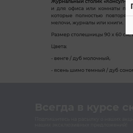
Журнальный столик «Консул-1»
и
и для офиса или комнаты пер
которые полностью повторяют
мелочи, журналы или книги.
Размер столешницы 90 х 60 см, 
Цвета:
- венге / дуб молочный,
- ясень шимо темный / дуб соно
Всегда в курсе с
Подпишитесь на расылку о наших акция
наших эксклюзивных предложений!