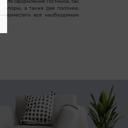
 для оформления гостиной, так
 опоры, а также две полочки,
о разместить все необходимые