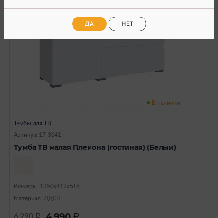
ДА
НЕТ
В наличии
Тумбы для ТВ
Артикул: 17-3641
Тумба ТВ малая Плейона (гостиная) (Белый)
Размеры: 1350х412х516
Материал: ЛДСП
4 990
6 290
a
a