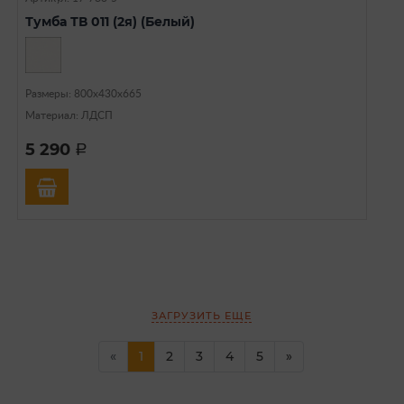
Тумба ТВ 011 (2я) (Белый)
Размеры: 800х430х665
Материал: ЛДСП
5 290
a
ЗАГРУЗИТЬ ЕЩЕ
(current)
«
1
2
3
4
5
»