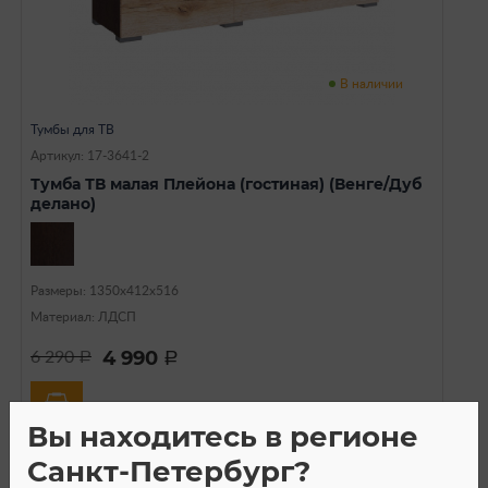
В наличии
Тумбы для ТВ
Артикул: 17-3641-2
Тумба ТВ малая Плейона (гостиная) (Венге/Дуб
делано)
Размеры: 1350х412х516
Материал: ЛДСП
4 990
6 290
a
a
Вы находитесь в регионе
Санкт-Петербург?