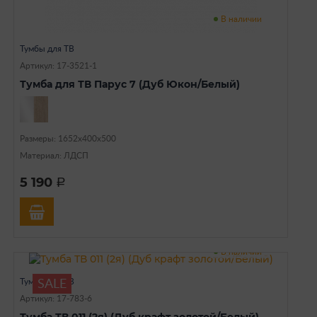
В наличии
Тумбы для ТВ
Артикул: 17-3521-1
Тумба для ТВ Парус 7 (Дуб Юкон/Белый)
Размеры: 1652х400х500
Материал: ЛДСП
5 190
a
В наличии
Тумбы для ТВ
SALE
Артикул: 17-783-6
Тумба ТВ 011 (2я) (Дуб крафт золотой/Белый)