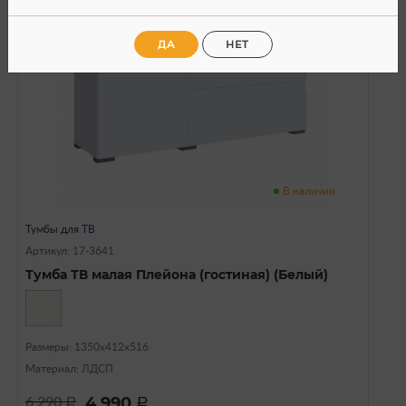
ДА
НЕТ
В наличии
Тумбы для ТВ
Артикул: 17-3641
Тумба ТВ малая Плейона (гостиная) (Белый)
Размеры: 1350х412х516
Материал: ЛДСП
4 990
6 290
a
a