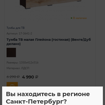
В наличии
Тумбы для ТВ
Артикул: 17-3641-2
Тумба ТВ малая Плейона (гостиная) (Венге/Дуб
делано)
Размеры: 1350х412х516
Материал: ЛДСП
4 990
6 290
a
a
Вы находитесь в регионе
Санкт-Петербург?