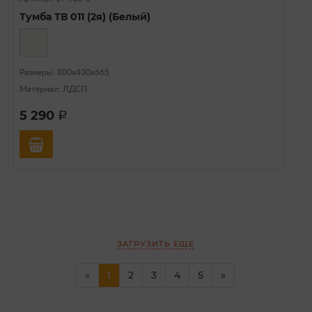
Тумба ТВ 011 (2я) (Белый)
Размеры: 800х430х665
Материал: ЛДСП
5 290
a
ЗАГРУЗИТЬ ЕЩЕ
(current)
«
1
2
3
4
5
»