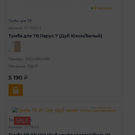
В наличии
Тумбы для ТВ
Артикул: 17-3521-1
Тумба для ТВ Парус 7 (Дуб Юкон/Белый)
Размеры: 1652х400х500
Материал: ЛДСП
5 190
a
В наличии
Тумбы для ТВ
SALE
Артикул: 17-783-6
Тумба ТВ 011 (2я) (Дуб крафт золотой/Белый)