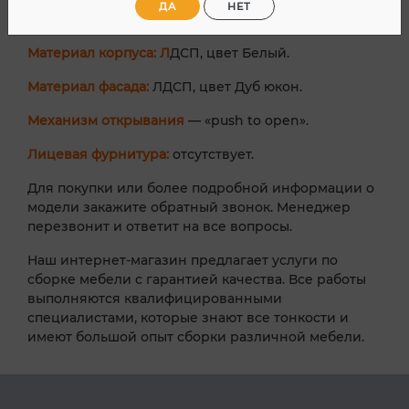
ДА
НЕТ
продаются отдельно.
Материал корпуса: Л
ДСП, цвет Белый.
Материал фасада:
ЛДСП, цвет Дуб юкон.
Механизм открывания
— «push to open».
Лицевая фурнитура:
отсутствует.
Для покупки или более подробной информации о
модели закажите обратный звонок. Менеджер
перезвонит и ответит на все вопросы.
Наш интернет-магазин предлагает услуги по
сборке мебели с гарантией качества. Все работы
выполняются квалифицированными
специалистами, которые знают все тонкости и
имеют большой опыт сборки различной мебели.