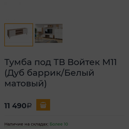
Тумба под ТВ Войтек М11
(Дуб баррик/Белый
матовый)
11 490
a
Наличие на складах:
Более 10