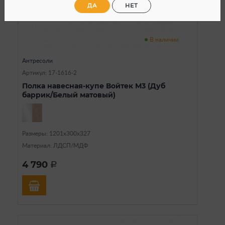
ДА
НЕТ
В наличии
Антресоли
Артикул: 17-1616-2
Полка навесная-купе Войтек М3 (Дуб
баррик/Белый матовый)
Размеры: 1201х300х327
Материал: ЛДСП/МДФ
4 790
a