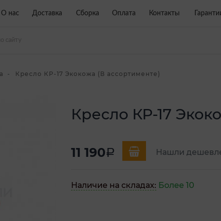
О нас
Доставка
Сборка
Оплата
Контакты
Гаранти
а
Кресло КР-17 Экокожа (В ассортименте)
Кресло КР-17 Экок
11 190
a
Нашли дешевл
Наличие на складах:
Более 10