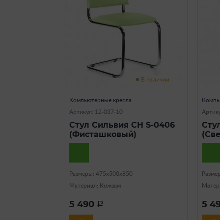
В наличии
Компьютерные кресла
Компь
Артикул: 12-037-10
Артику
Стул Сильвия CH S-0406
Сту
(Фисташковый)
(Св
Размеры: 475х500х850
Разме
Материал: Кожзам
Матер
5 490
5 4
a