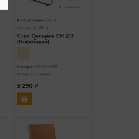
В наличии
Компьютерные кресла
Артикул: 12-037-9
Стул Сильвия CH Z13
(Кофейный)
Размеры: 475х500х850
Материал: Кожзам
5 290
a