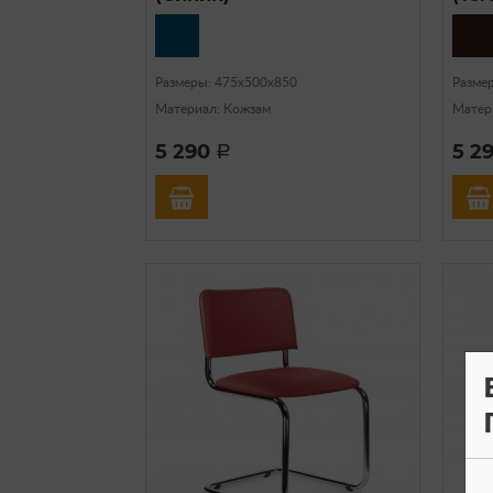
Разме
Размеры: 475х500х850
Матер
Материал: Кожзам
5 290
5 2
a