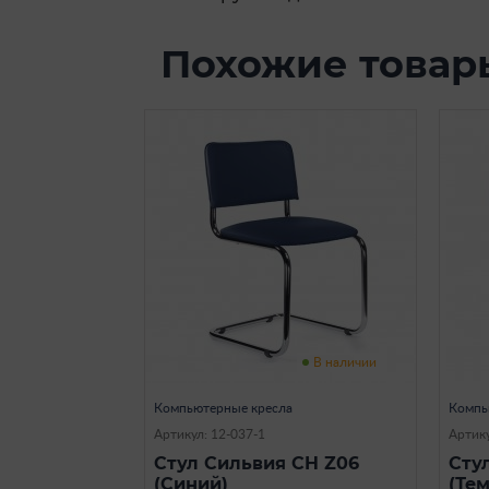
Похожие товар
В наличии
Компьютерные кресла
Компь
Артикул: 12-037-1
Артику
Стул Сильвия CH Z06
Сту
(Синий)
(Те