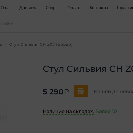
О нас
Доставка
Сборка
Оплата
Контакты
Гаранти
а
Стул Сильвия CH Z07 (Бордо)
Стул Сильвия CH Z
5 290
a
Нашли дешевл
Наличие на складах:
Более 10