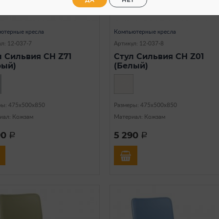
ДА
НЕТ
В наличии
В наличии
ютерные кресла
Компьютерные кресла
л: 12-037-7
Артикул: 12-037-8
л Сильвия CH Z71
Стул Сильвия CH Z01
рый)
(Белый)
ры: 475х500х850
Размеры: 475х500х850
иал: Кожзам
Материал: Кожзам
90
5 290
a
a