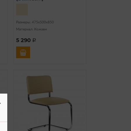
Размеры: 475х500х850
Материал: Кожзам
5 290
a
-