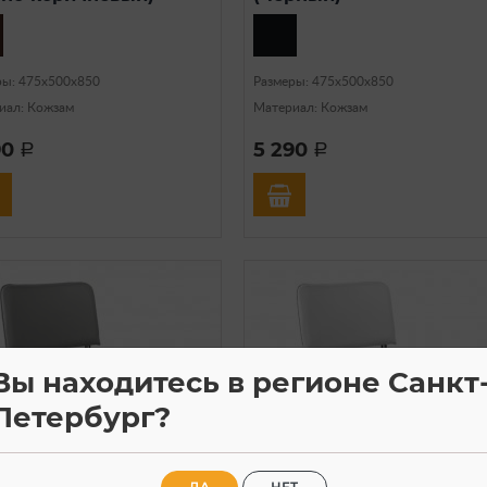
ры: 475х500х850
Размеры: 475х500х850
иал: Кожзам
Материал: Кожзам
90
5 290
a
a
Вы находитесь в регионе Санкт
Петербург?