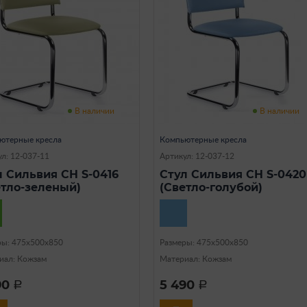
В наличии
В наличии
ютерные кресла
Компьютерные кресла
л: 12-037-11
Артикул: 12-037-12
л Сильвия CH S-0416
Стул Сильвия CH S-0420
етло-зеленый)
(Светло-голубой)
ры: 475х500х850
Размеры: 475х500х850
иал: Кожзам
Материал: Кожзам
90
5 490
a
a