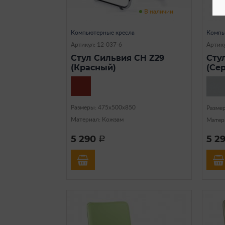
В наличии
Компьютерные кресла
Компь
Артикул: 12-037-6
Артику
Стул Сильвия CH Z29
Сту
(Красный)
(Се
Размеры: 475х500х850
Разме
Материал: Кожзам
Матер
5 290
5 2
a