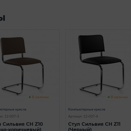
ы
В наличии
В наличии
ютерные кресла
Компьютерные кресла
л: 12-037-3
Артикул: 12-037-4
л Сильвия CH Z10
Стул Сильвия CH Z11
мно-коричневый)
(Черный)