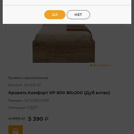
ДА
НЕТ
В наличии
Кровати односпальные
Артикул: 26-008-10
Кровать Комфорт КР 800 80х200 (Дуб вотан)
Размеры: 837х2037х780
Материал: ЛДСП
5 390
6 890
a
a