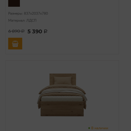
Размеры: 837х2037х780
Материал: ЛДСП
5 390
6 890
a
a
В наличии