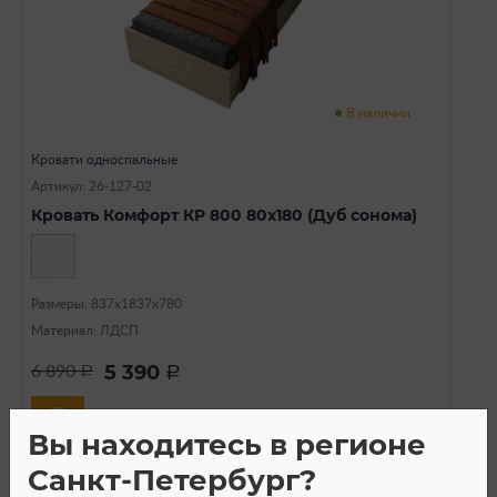
В наличии
Кровати односпальные
Артикул: 26-127-02
Кровать Комфорт КР 800 80х180 (Дуб сонома)
Размеры: 837х1837х780
Материал: ЛДСП
5 390
6 890
a
a
Вы находитесь в регионе
Санкт-Петербург?