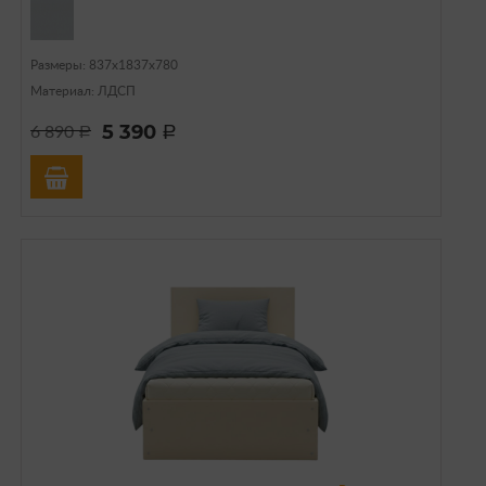
Размеры: 837х1837х780
Материал: ЛДСП
5 390
6 890
a
a