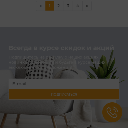
(current)
«
1
2
3
4
»
Всегда в курсе скидок и акций
Подпишитесь на расылку о наших акциях,
новинках и новостях и будьте в курсе наших
эксклюзивных предложений!
ПОДПИСАТЬСЯ