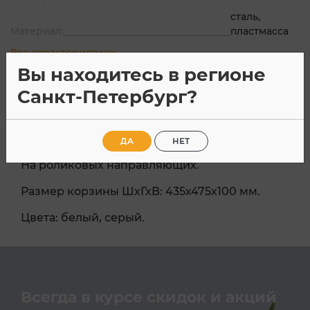
сталь,
Материал:
пластмасса
Все характеристики
Вы находитесь в регионе
Санкт-Петербург?
Описание
Характеристик
ДА
НЕТ
На роликовых направляющих.
Размер корзины ШхГхВ: 435х475х100 мм.
Цвета: белый, серый.
Всегда в курсе скидок и акций