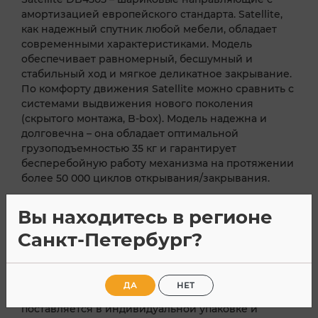
амортизацией европейского стандарта. Satellite,
как надежный спутник любой мебели, обладает
современными характеристиками. Модель
обеспечивает равномерный, бесшумный и
стабильный ход и мягкое деликатное закрывание.
По комфорту движения Satellite можно сравнить с
системами выдвижения нового поколения
(скрытого монтажа, B-box). Модель надежна и
долговечна – она обладает оптимальной
грузоподъемностью 35 кг и гарантирует
бесперебойную работу механизма на протяжении
более 50 000 циклов открывания/закрывания.
Функция самопостановки седла механизма
Вы находитесь в регионе
доведения в рабочее состояние сделает
эксплуатацию максимально легкой и удобной без
Санкт-Петербург?
необходимости демонтажа ящика. Направляющие
Satellite обладают максимально возможным для
выбранной длины выдвижением. Новинка
ДА
НЕТ
ориентирована на сегмент средний и средний+,
поставляется в индивидуальной упаковке и