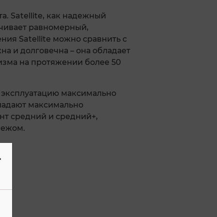
. Satellite, как надежный
чивает равномерный,
ия Satellite можно сравнить с
а и долговечна – она обладает
изма на протяжении более 50
т эксплуатацию максимально
бладают максимально
т средний и средний+,
пежом.
-