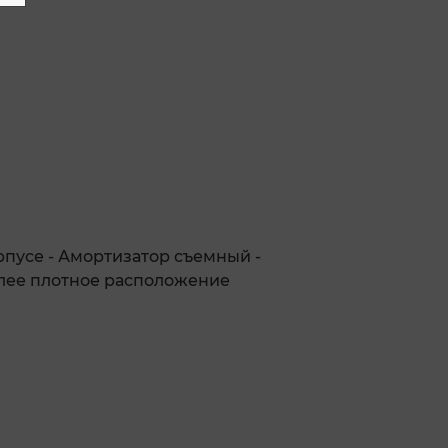
рпусе - Амортизатор съемный -
олее плотное расположение