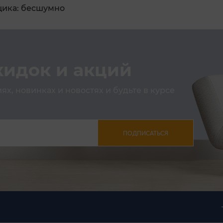
щика: бесшумно
кидок и акций
х, новинках и новостях и будьте в курсе
ПОДПИСАТЬСЯ