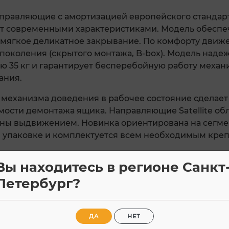
аправляющие с амортизацией европейского стандарта
ет современными характеристиками. Модель обеспе
мягкое деликатное закрывание. По комфорту движен
околения (скрытого монтажа, B-box). Модель надежн
 35 кг и гарантирует бесперебойную работу механ
ания.
 механизма доведения в рабочее состояние сделае
мости демонтажа ящика. Направляющие Satellite о
ы выдвижением. Новинка ориентирована на сегмен
й упаковке и комплектуется всем необходимым кре
Вы находитесь в регионе Санкт
Петербург?
елескопические
ДА
НЕТ