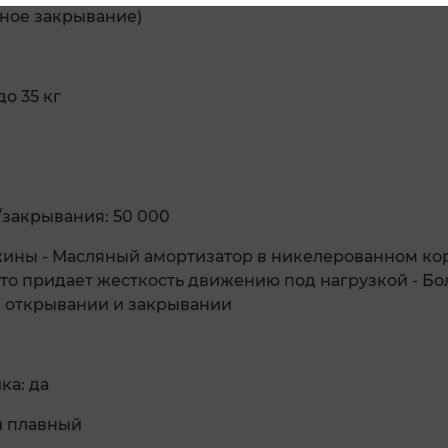
вное закрывание)
до 35 кг
закрывания: 50 000
ужины - Масляный амортизатор в никелерованном ко
 что придает жесткость движению под нагрузкой - Б
и открывании и закрывании
ка: да
и плавный