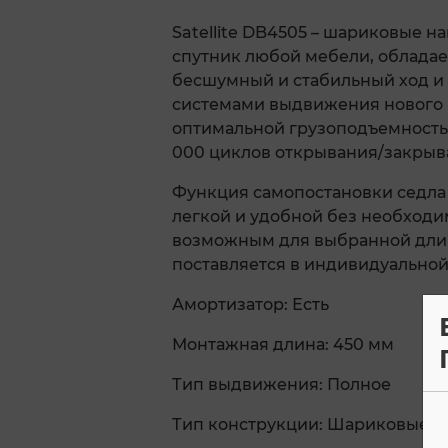
Satellite DB4505 – шариковые н
спутник любой мебели, облада
бесшумный и стабильный ход и 
системами выдвижения нового п
оптимальной грузоподъемностью
000 циклов открывания/закрыв
Функция самопостановки седла
легкой и удобной без необходи
возможным для выбранной длин
поставляется в индивидуально
Амортизатор: Есть
Монтажная длина: 450 мм
Тип выдвижения: Полное
Тип конструкции: Шариковые т