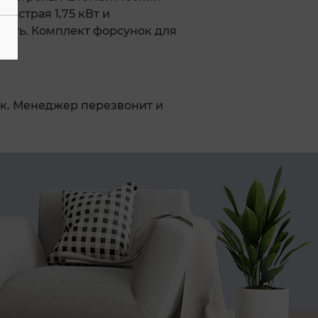
быстрая 1,75 кВт и
ость. Комплект форсунок для
к. Менеджер перезвонит и