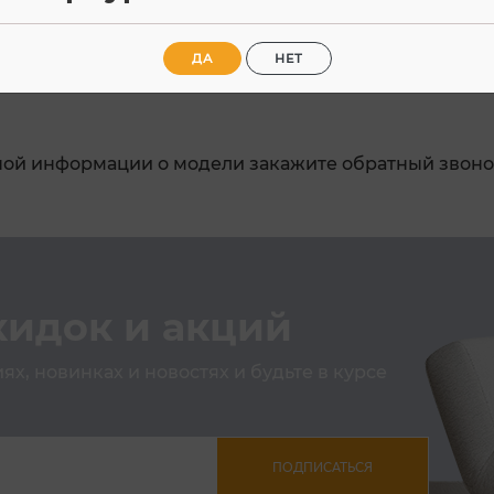
 двойная корона 4 кВт (Wok), быстрая 2,7 кВт, полу
алированные решетки. Цельноштампованная поверхн
ДА
НЕТ
 кВт
ной информации о модели закажите обратный звоно
кидок и акций
х, новинках и новостях и будьте в курсе
ПОДПИСАТЬСЯ