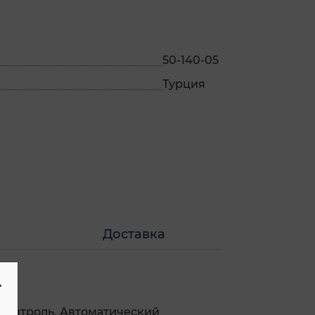
50-140-05
Турция
Доставка
-
з-контроль. Автоматический