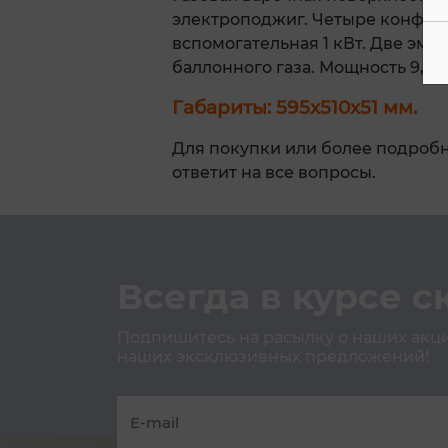
электроподжиг. Четыре конфорки:
вспомогательная 1 кВт. Две эм
баллонного газа. Мощность 9,45
Габариты: 595х510х51 мм.
Для покупки или более подроб
ответит на все вопросы.
Всегда в курсе с
Подпишитесь на расылку о наших акция
наших эксклюзивных предложений!