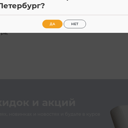
Петербург?
 по 20 Вт,
ДА
НЕТ
ра,
кидок и акций
х, новинках и новостях и будьте в курсе