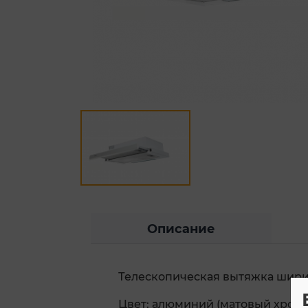
Описание
Телескопическая вытяжка шири
Цвет: алюминий (матовый хром)