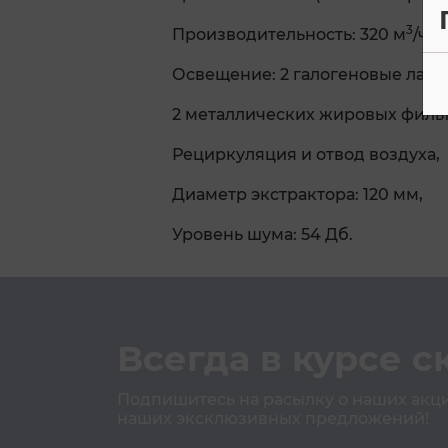
3
Производительность: 320 м
/ч,
Освещение: 2 галогеновые лампы
2 металлических жировых фильт
Рециркуляция и отвод воздуха,
Диаметр экстрактора: 120 мм,
Уровень шума: 54 Дб.
Всегда в курсе с
Подпишитесь на расылку о наших акция
наших эксклюзивных предложений!